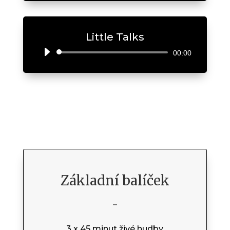
Little Talks
Audio
00:00
Player
Základní balíček
–
3 x 45 minut živé hudby