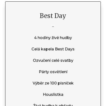
Best Day
–
4 hodiny živé hudby
Celá kapela Best Days
Ozvučení celé svatby
Párty osvětlení
Výběr ze 100 písniček
Houslistka
Živá hudba k obřadu