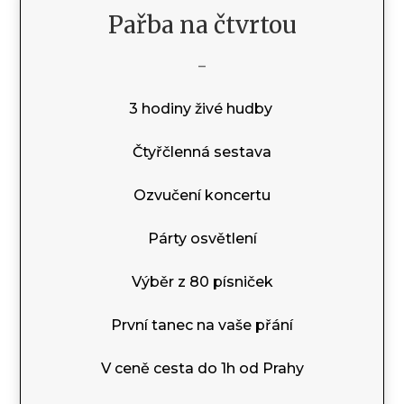
Pařba na čtvrtou
–
3 hodiny živé hudby
Čtyřčlenná sestava
Ozvučení koncertu
Párty osvětlení
Výběr z 80 písniček
První tanec na vaše přání
V ceně cesta do 1h od Prahy