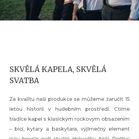
SKVĚLÁ KAPELA, SKVĚLÁ
SVATBA
Za kvalitu naší produkce se můžeme zaručit 15
letou historií v hudebním prostředí. Ctíme
tradice kapel s klasickým rockovým obsazením
– bicí, kytary a baskytara, výjimečný element
jsou housle naší skvělé zpěvačky Anči. Pečlivý